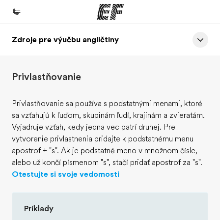
Zdroje pre výučbu angličtiny
Domov
Vitajte v EF
Privlastňovanie
EF programy
Pozrite si všetko čo robíme
Privlastňovanie sa používa s podstatnými menami, ktoré
sa vzťahujú k ľuďom, skupinám ľudí, krajinám a zvieratám.
EF Kancelárie
Vyjadruje vzťah, kedy jedna vec patrí druhej. Pre
Nájsť kanceláriu vo vašej blízkosti
vytvorenie privlastnenia pridajte k podstatnému menu
apostrof + "s". Ak je podstatné meno v množnom čísle,
O nás
alebo už končí písmenom "s", stačí pridať apostrof za "s".
Kto sme
Otestujte si svoje vedomosti
Kariéra v EF
Staňte sa súčasťou tímu
Príklady