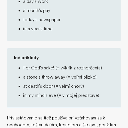
a day's work
a month's pay
today's newspaper
in a year's time
Iné príklady
For God's sake! (= výkrik z rozhorčenia)
a stone's throw away (= veľmi blízko)
at death's door (= veľmi chorý)
in my mind's eye (= v mojej predstave)
Privlastňovanie sa tiež používa pri vzťahovaní sa k
obchodom, reštauráciám, kostolom a školám, použitím