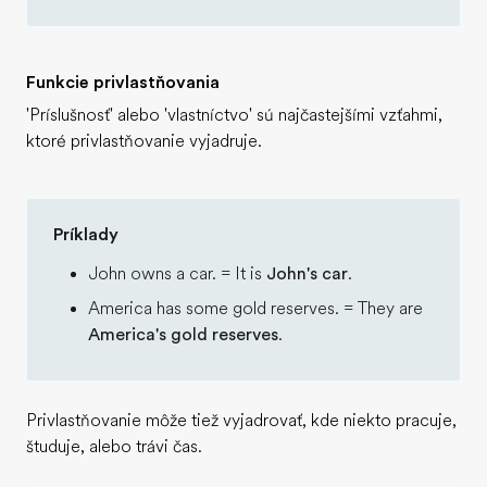
Funkcie privlastňovania
'Príslušnosť' alebo 'vlastníctvo' sú najčastejšími vzťahmi,
ktoré privlastňovanie vyjadruje.
Príklady
John owns a car. = It is
John's car
.
America has some gold reserves. = They are
America's gold reserves
.
Privlastňovanie môže tiež vyjadrovať, kde niekto pracuje,
študuje, alebo trávi čas.