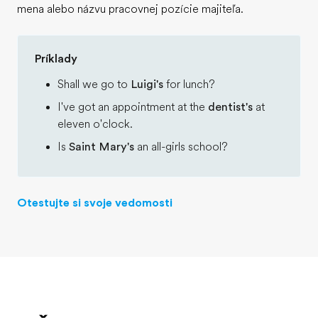
mena alebo názvu pracovnej pozície majiteľa.
Príklady
Shall we go to
Luigi's
for lunch?
I've got an appointment at the
dentist's
at
eleven o'clock.
Is
Saint Mary's
an all-girls school?
Otestujte si svoje vedomosti