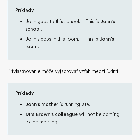
Príklady
John goes to this school. = This is
John's
school
.
John sleeps in this room. = This is
John's
room
.
Privlastňovanie môže vyjadrovať vzťah medzi ľuďmi.
Príklady
John's mother
is running late.
Mrs Brown's colleague
will not be coming
to the meeting.