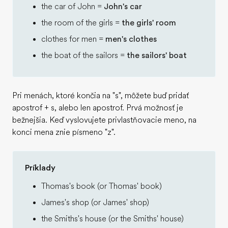
the car of John =
John's car
the room of the girls =
the girls' room
clothes for men =
men's clothes
the boat of the sailors =
the sailors' boat
Pri menách, ktoré končia na "s", môžete buď pridať
apostrof + s, alebo len apostrof. Prvá možnosť je
bežnejšia. Keď vyslovujete privlastňovacie meno, na
konci mena znie písmeno "z".
Príklady
Thomas's book (or Thomas' book)
James's shop (or James' shop)
the Smiths's house (or the Smiths' house)