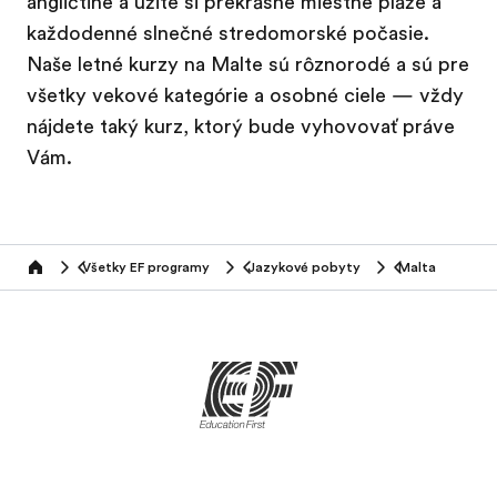
angličtine a užite si prekrásne miestne pláže a
každodenné slnečné stredomorské počasie.
Naše letné kurzy na Malte sú rôznorodé a sú pre
všetky vekové kategórie a osobné ciele — vždy
nájdete taký kurz, ktorý bude vyhovovať práve
Vám.
Všetky EF programy
Jazykové pobyty
Malta
home