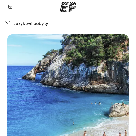
Jazykové pobyty
Domov
Vitajte v EF
EF programy
Pozrite si všetko čo robíme
EF Kancelárie
Nájsť kanceláriu vo vašej blízkosti
O nás
Kto sme
Kariéra v EF
Staňte sa súčasťou tímu