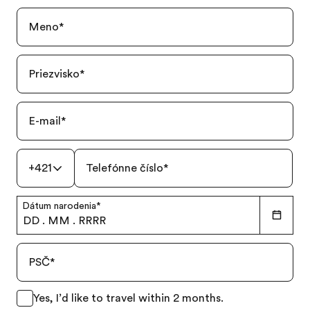
Meno
*
Priezvisko
*
E-mail
*
+421
Telefónne číslo
*
Dátum narodenia
*
DD
.
MM
.
RRRR
PSČ
*
Yes, I’d like to travel within 2 months.