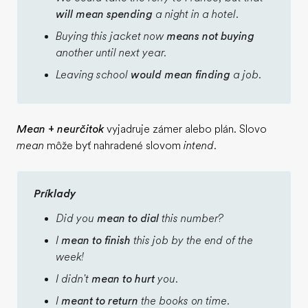
will mean spending
a night in a hotel.
Buying this jacket now
means not buying
another until next year.
Leaving school
would mean finding
a job.
Mean
+ neurčitok
vyjadruje zámer alebo plán. Slovo
mean
môže byť nahradené slovom
intend.
Príklady
Did you
mean to dial
this number?
I
mean to finish
this job by the end of the
week!
I didn't
mean to hurt
you.
I
meant to return
the books on time.