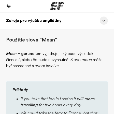
Zdroje pre výučbu angličtiny
Domov
Vitajte v EF
Použitie slova "Mean"
EF programy
Pozrite si všetko čo robíme
Mean
+ gerundium
vyjadruje, aký bude výsledok
činnosti, alebo čo bude nevyhnutné. Slovo
mean
môže
EF Kancelárie
byť nahradené slovom
involve
.
Nájsť kanceláriu vo vašej blízkosti
O nás
Kto sme
Príklady
Kariéra v EF
If you take that job in London it
will mean
travelling
for two hours every day.
Staňte sa súčasťou tímu
We could take the ferry to France, but that