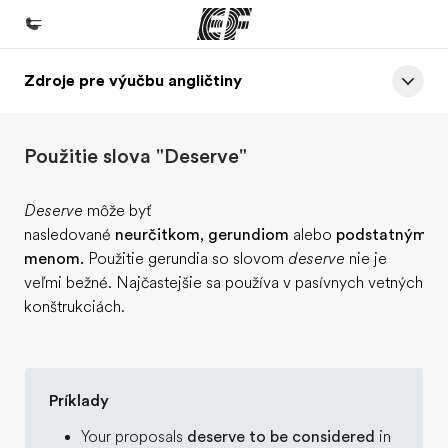
Zdroje pre výučbu angličtiny
Domov
Vitajte v EF
Použitie slova "Deserve"
EF programy
Pozrite si všetko čo robíme
Deserve
môže byť
nasledované
neurčitkom
,
gerundiom
alebo
podstatným
EF Kancelárie
menom.
Použitie gerundia so slovom
deserve
nie je
Nájsť kanceláriu vo vašej blízkosti
veľmi bežné. Najčastejšie sa používa v pasívnych vetných
konštrukciách.
O nás
Kto sme
Kariéra v EF
Príklady
Staňte sa súčasťou tímu
Your proposals
deserve to be considered
in