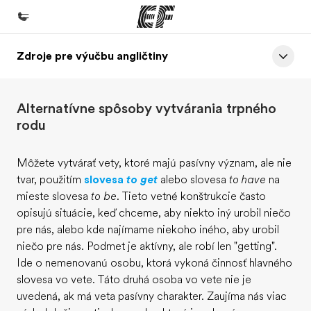
Zdroje pre výučbu angličtiny
Domov
Vitajte v EF
Alternatívne spôsoby vytvárania trpného
EF programy
rodu
Pozrite si všetko čo robíme
Môžete vytvárať vety, ktoré majú pasívny význam, ale nie
EF Kancelárie
tvar, použitím
slovesa
to get
alebo slovesa
to have
na
Nájsť kanceláriu vo vašej blízkosti
mieste slovesa
to be
. Tieto vetné konštrukcie často
opisujú situácie, keď chceme, aby niekto iný urobil niečo
O nás
pre nás, alebo kde najímame niekoho iného, aby urobil
Kto sme
niečo pre nás. Podmet je aktívny, ale robí len "getting".
Ide o nemenovanú osobu, ktorá vykoná činnosť hlavného
Kariéra v EF
slovesa vo vete. Táto druhá osoba vo vete nie je
Staňte sa súčasťou tímu
uvedená, ak má veta pasívny charakter. Zaujíma nás viac