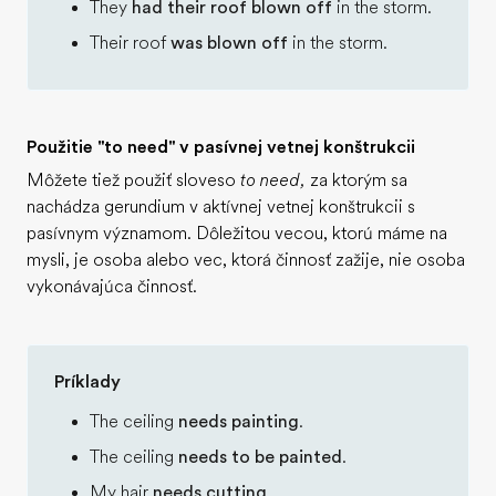
They
had their roof blown off
in the storm.
Their roof
was blown off
in the storm.
Použitie "to need" v pasívnej vetnej konštrukcii
Môžete tiež použiť sloveso
to
need,
za ktorým sa
nachádza gerundium v aktívnej vetnej konštrukcii s
pasívnym významom. Dôležitou vecou, ktorú máme na
mysli, je osoba alebo vec, ktorá činnosť zažije, nie osoba
vykonávajúca činnosť.
Príklady
The ceiling
needs painting
.
The ceiling
needs to be painted
.
My hair
needs cutting
.