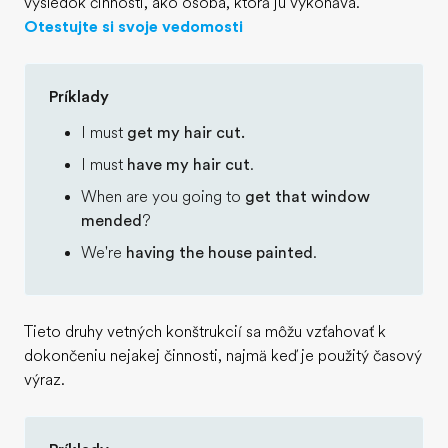
výsledok činnosti, ako osoba, ktorá ju vykonáva.
Otestujte si svoje vedomosti
Príklady
I must
get my hair cut.
I must
have my hair cut
.
When are you going to
get that window
mended
?
We're
having the house painted
.
Tieto druhy vetných konštrukcií sa môžu vzťahovať k
dokončeniu nejakej činnosti, najmä keď je použitý časový
výraz.