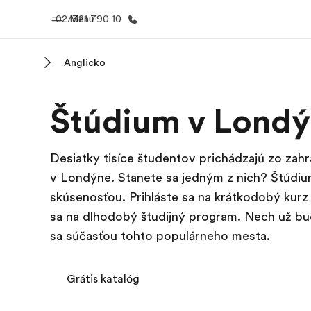
02/321 790 10
Menu
Anglicko
Domov
EF prog
Štúdium v Lond
Vitajte v EF
Pozrite si v
robím
Desiatky tisíce študentov prichádzajú zo zahr
v Londýne. Stanete sa jedným z nich? Štúdium
skúsenosťou. Prihláste sa na krátkodobý kurz 
sa na dlhodobý študijný program. Nech už bu
sa súčasťou tohto populárneho mesta.
Grátis katalóg