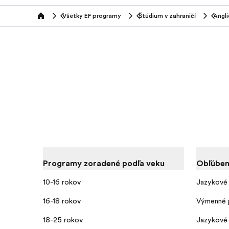
Všetky EF programy
Štúdium v zahraničí
Angl
home
Programy zoradené podľa veku
Obľúben
10-16 rokov
Jazykové 
16-18 rokov
Výmenné 
18-25 rokov
Jazykové 