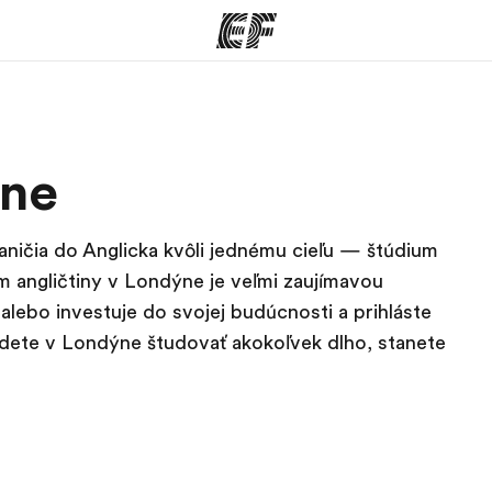
ramy
EF Kancelárie
ýne
šetko čo
Nájsť kanceláriu vo vašej
K
e
blízkosti
aničia do Anglicka kvôli jednému cieľu — štúdium
 angličtiny v Londýne je veľmi zaujímavou
alebo investuje do svojej budúcnosti a prihláste
dete v Londýne študovať akokoľvek dlho, stanete