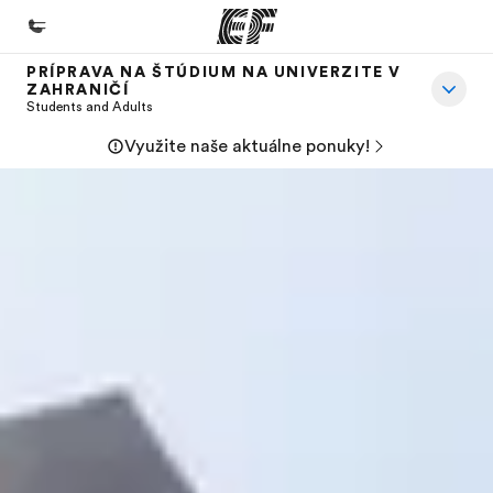
PRÍPRAVA NA ŠTÚDIUM NA UNIVERZITE V
ZAHRANIČÍ
Domov
Students and Adults
Vitajte v EF
Využite naše aktuálne ponuky!
EF programy
Pozrite si všetko čo robíme
EF Kancelárie
Nájsť kanceláriu vo vašej blízkosti
O nás
Kto sme
Kariéra v EF
Staňte sa súčasťou tímu