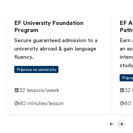
EF University Foundation
EF A
Program
Path
Secure guaranteed admission to a
Earn 
university abroad & gain language
an as
fluency.
inten
stud
Príprava na univerzitu
Prípra
32 lessons/week
32 
40 minutes/lesson
40 