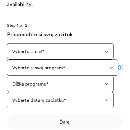
availability.
Step 1 of 2
Prispôsobte si svoj zážitok
Vyberte si cieľ
*
Vyberte si svoj program
*
mor
Dĺžka programu
*
Vyberte dátum začiatku
*
Ďalej