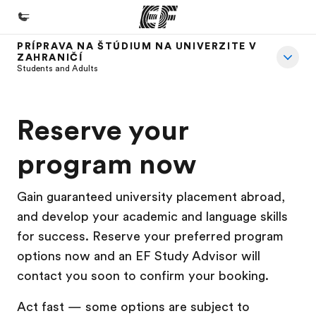
PRÍPRAVA NA ŠTÚDIUM NA UNIVERZITE V
ZAHRANIČÍ
Domov
Students and Adults
Vitajte v EF
EF programy
Reserve your
Pozrite si všetko čo robíme
program now
EF Kancelárie
Nájsť kanceláriu vo vašej blízkosti
Gain guaranteed university placement abroad,
and develop your academic and language skills
O nás
for success. Reserve your preferred program
Kto sme
options now and an EF Study Advisor will
Kariéra v EF
contact you soon to confirm your booking.
Staňte sa súčasťou tímu
Act fast — some options are subject to