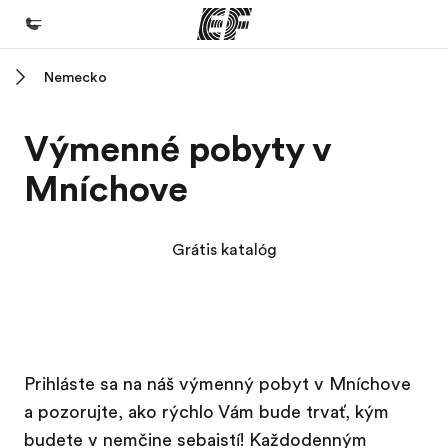
Nemecko
Domov
Vitajte v EF
Výmenné pobyty v
EF programy
Mníchove
Pozrite si všetko čo robíme
EF Kancelárie
Grátis katalóg
Nájsť kanceláriu vo vašej blízkosti
O nás
Kto sme
EF Campus
EF Campus
Kariéra v EF
Prihláste sa na náš výmenný pobyt v Mníchove
a pozorujte, ako rýchlo Vám bude trvať, kým
Staňte sa súčasťou tímu
budete v nemčine sebaistí! Každodenným