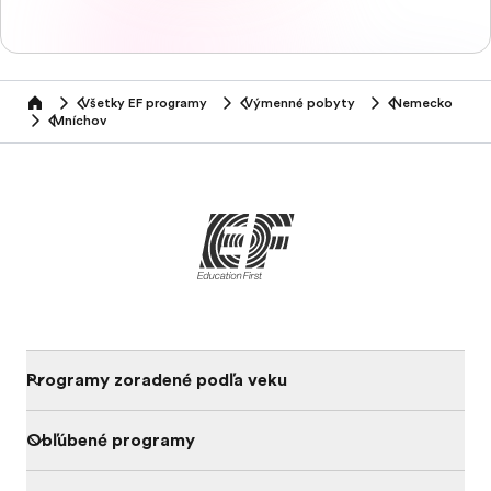
Všetky EF programy
Výmenné pobyty
Nemecko
home
Mníchov
Programy zoradené podľa veku
Obľúbené programy