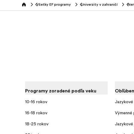
Všetky EF programy
Univerzity v zahraničí
Ne
home
Programy zoradené podľa veku
Obľúben
10-16 rokov
Jazykové 
16-18 rokov
Výmenné 
18-25 rokov
Jazykové 