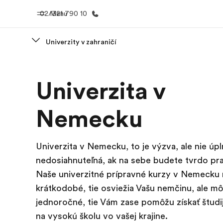
02/321 790 10
Menu
Univerzity v zahraničí
Domov
EF prog
Univerzita v
Vitajte v EF
Pozrite si v
robím
Nemecku
Univerzita v Nemecku, to je výzva, ale nie úp
nedosiahnuteľná, ak na sebe budete tvrdo pr
Naše univerzitné prípravné kurzy v Nemecku
krátkodobé, tie osviežia Vašu nemčinu, ale mô
jednoročné, tie Vám zase pomôžu získať študi
na vysokú školu vo vašej krajine.