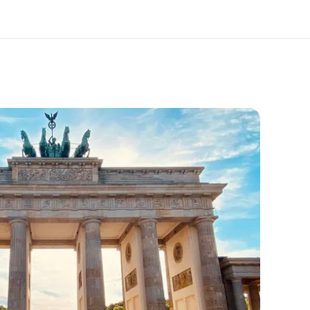
O nás
Kariéra v EF
to sme
Staňte sa súčasťou tímu