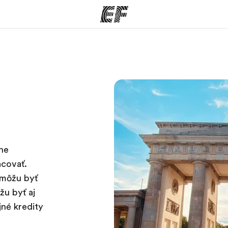
ramy
EF Kancelárie
šetko čo
Nájsť kanceláriu vo vašej
K
e
blízkosti
lne
acovať.
 môžu byť
žu byť aj
jné kredity