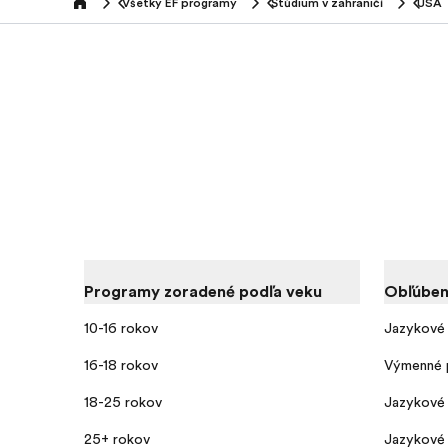
Všetky EF programy
Štúdium v zahraničí
USA
home
Programy zoradené podľa veku
Obľúben
10-16 rokov
Jazykové 
16-18 rokov
Výmenné 
18-25 rokov
Jazykové 
25+ rokov
Jazykové 