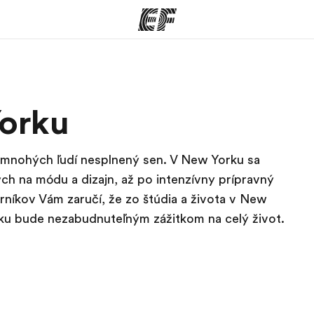
ramy
EF Kancelárie
orku
šetko čo
Nájsť kanceláriu vo vašej
K
e
blízkosti
 mnohých ľudí nesplnený sen. V New Yorku sa
h na módu a dizajn, až po intenzívny prípravný
níkov Vám zaručí, že zo štúdia a života v New
rku bude nezabudnuteľným zážitkom na celý život.