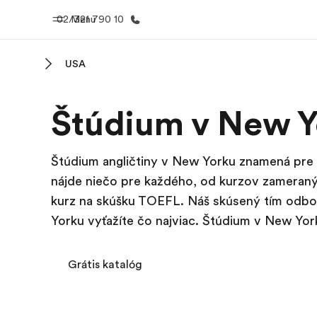
02/321 790 10
Menu
USA
Domov
EF prog
Štúdium v New Y
Vitajte v EF
Pozrite si v
robím
Štúdium angličtiny v New Yorku znamená pre
nájde niečo pre každého, od kurzov zameranýc
kurz na skúšku TOEFL. Náš skúsený tím odbor
Yorku vyťažíte čo najviac. Štúdium v New Yo
Grátis katalóg