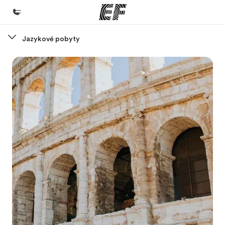
Jazykové pobyty
Domov
Vitajte v EF
EF programy
Pozrite si všetko čo robíme
EF Kancelárie
Nájsť kanceláriu vo vašej blízkosti
O nás
Kto sme
Kariéra v EF
Staňte sa súčasťou tímu