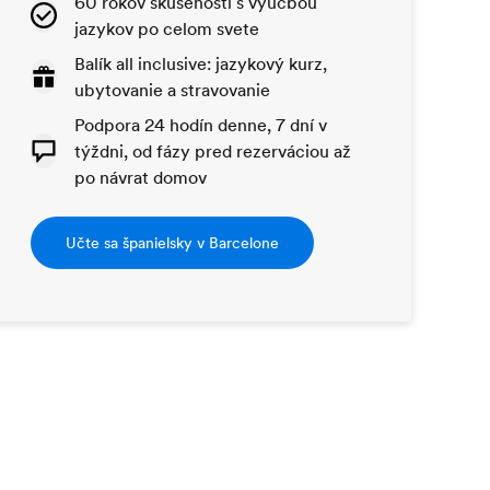
60 rokov skúseností s výučbou
jazykov po celom svete
Balík all inclusive: jazykový kurz,
ubytovanie a stravovanie
Podpora 24 hodín denne, 7 dní v
týždni, od fázy pred rezerváciou až
po návrat domov
Učte sa španielsky v Barcelone