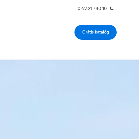
02/321 790 10
Grátis katalóg
O nás
Kariéra v EF
to sme
Staňte sa súčasťou tímu