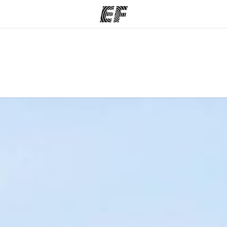
ramy
EF Kancelárie
o čo robíme
Nájsť kanceláriu vo vašej
K
blízkosti