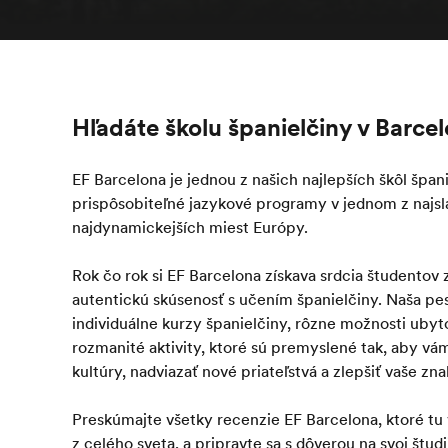
Hľadáte školu španielčiny v Barce
EF Barcelona je jednou z našich najlepších škôl špan
prispôsobiteľné jazykové programy v jednom z najslá
najdynamickejších miest Európy.
Rok čo rok si EF Barcelona získava srdcia študentov z
autentickú skúsenosť s učením španielčiny. Naša p
individuálne kurzy španielčiny, rôzne možnosti ubyto
rozmanité aktivity, ktoré sú premyslené tak, aby vá
kultúry, nadviazať nové priateľstvá a zlepšiť vaše zna
Preskúmajte všetky recenzie EF Barcelona, ktoré tu 
z celého sveta, a pripravte sa s dôverou na svoj štud