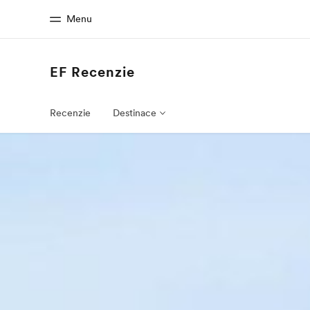
Menu
EF Recenzie
Domov
EF prog
Vitajte v EF
Pozrite si všetk
Recenzie
Destinace