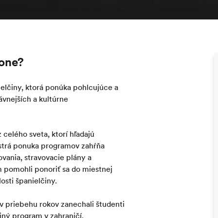
lone?
ielčiny, ktorá ponúka pohlcujúce a
vnejších a kultúrne
 celého sveta, ktorí hľadajú
estrá ponuka programov zahŕňa
vania, stravovacie plány a
m pomohli ponoriť sa do miestnej
losti španielčiny.
v priebehu rokov zanechali študenti
ijný program v zahraničí.