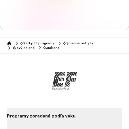
Všetky EF programy
Výmenné pobyty
home
Nový Zéland
Auckland
Programy zoradené podľa veku