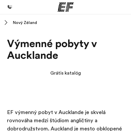
Nový Zéland
Domov
Vitajte v EF
Výmenné pobyty v
EF programy
Aucklande
Pozrite si všetko čo robíme
EF Kancelárie
Grátis katalóg
Nájsť kanceláriu vo vašej blízkosti
O nás
Kto sme
EF Campus
EF Campus
Kariéra v EF
EF výmenný pobyt v Aucklande je skvelá
rovnováha medzi štúdiom angličtiny a
Staňte sa súčasťou tímu
dobrodružstvom. Auckland je mesto obklopené