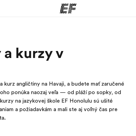
ramy
EF Kancelárie
a kurzy v
šetko čo
Nájsť kanceláriu vo vašej
K
e
blízkosti
 kurz angličtiny na Havaji, a budete mať zaručené
toho ponúka naozaj veľa — od pláží po sopky, od
kurzy na jazykovej škole EF Honolulu sú ušité
aniam a požiadavkám a mali ste aj voľný čas pre
ta.