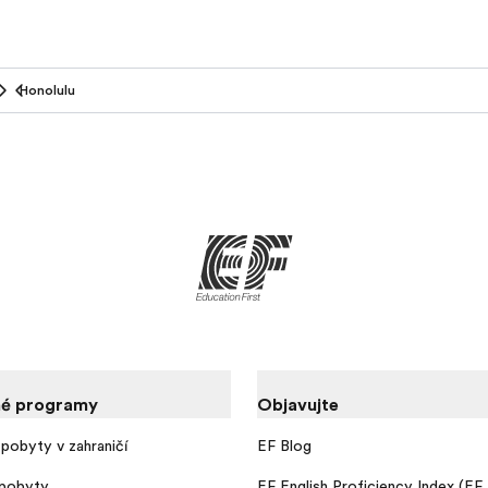
Honolulu
é programy
Objavujte
pobyty v zahraničí
EF Blog
pobyty
EF English Proficiency Index (EF