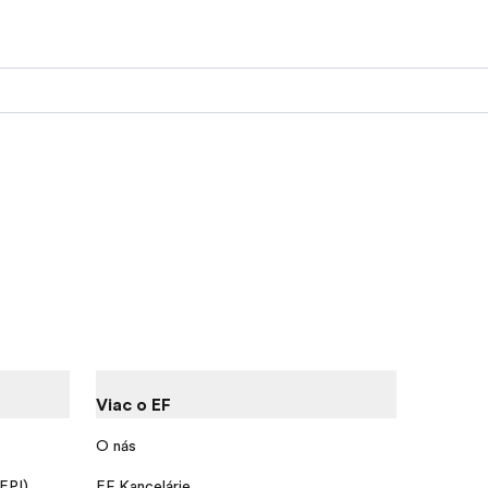
Viac o EF
O nás
 EPI)
EF Kancelárie