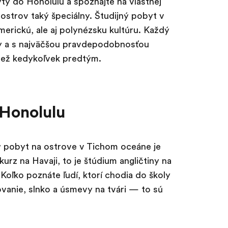
ty do Honolulu a spoznajte na vlastnej
ostrov taký špeciálny. Študijný pobyt v
rickú, ale aj polynézsku kultúru. Každý
ky a s najväčšou pravdepodobnosťou
 než kedykoľvek predtým.
 Honolulu
ý pobyt na ostrove v Tichom oceáne je
urz na Havaji, to je štúdium angličtiny na
 Koľko poznáte ľudí, ktorí chodia do školy
ovanie, slnko a úsmevy na tvári — to sú