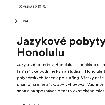
02/321 790 10
Menu
USA
Domov
EF prog
Jazykové pobyty 
Vitajte v EF
Pozrite si v
robím
Honolulu
Jazykové pobyty v Honolulu — prihláste sa na
fantastické podmienky na štúdium! Honolulu 
polynézskych tancov po surfing. Všetky naše 
priamo na mieru tak, aby vyhovovali Vašim pri
seba a na spoznávanie tohto exotického mies