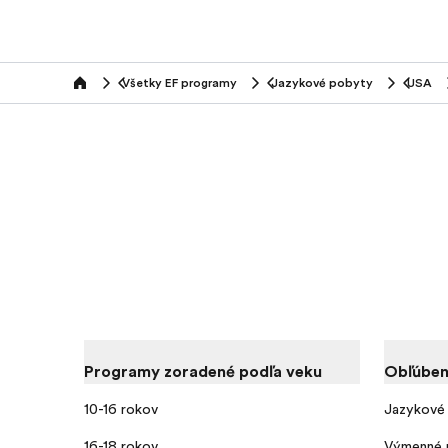
Všetky EF programy
Jazykové pobyty
USA
home
Programy zoradené podľa veku
Obľúben
10-16 rokov
Jazykové 
16-18 rokov
Výmenné 