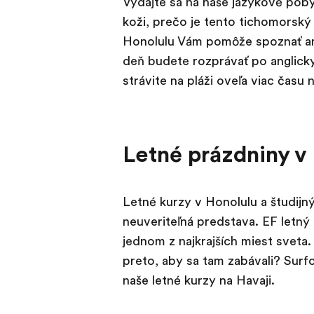
Vydajte sa na naše jazykové poby
koži, prečo je tento tichomorský 
Honolulu Vám pomôže spoznať ame
deň budete rozprávať po anglic
strávite na pláži oveľa viac času
Letné prázdniny v
Letné kurzy v Honolulu a študijn
neuveriteľná predstava. EF letný k
jednom z najkrajších miest sveta.
preto, aby sa tam zabávali? Surf
naše letné kurzy na Havaji.