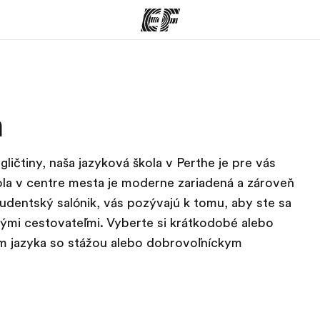
ramy
EF Kancelárie
h
šetko čo
Nájsť kanceláriu vo vašej
K
e
blízkosti
gličtiny, naša jazyková škola v Perthe je pre vás
la v centre mesta je moderne zariadená a zároveň
tudentský salónik, vás pozývajú k tomu, aby ste sa
ými cestovateľmi. Vyberte si krátkodobé alebo
m jazyka so stážou alebo dobrovoľníckym