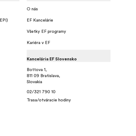
O nás
 EPI)
EF Kancelárie
Všetky EF programy
Kariéra v EF
Kancelária EF Slovensko
Bottova 1,
811 09 Bratislava,
Slovakia
02/321 790 10
Trasa/otváracie hodiny