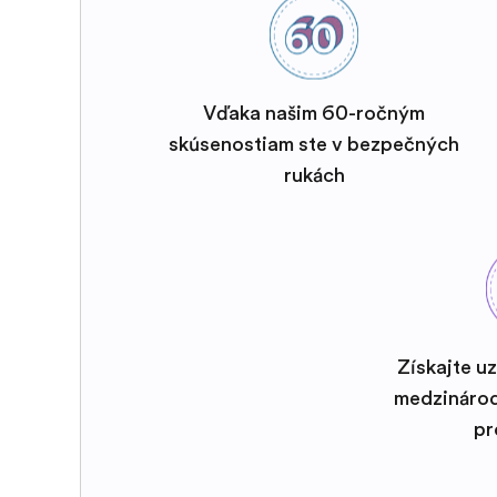
Vďaka našim 60-ročným
skúsenostiam ste v bezpečných
rukách
Získajte u
medzináro
pr