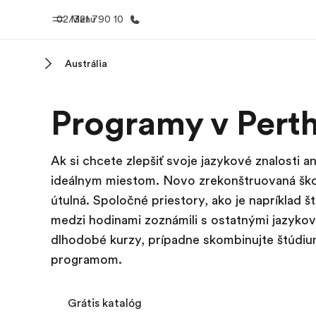
02/321 790 10
Menu
Austrália
Domov
EF prog
Programy v Pert
Vitajte v EF
Pozrite si v
robím
Ak si chcete zlepšiť svoje jazykové znalosti an
ideálnym miestom. Novo zrekonštruovaná ško
útulná. Spoločné priestory, ako je napríklad š
medzi hodinami zoznámili s ostatnými jazykov
dlhodobé kurzy, prípadne skombinujte štúdiu
programom.
Grátis katalóg