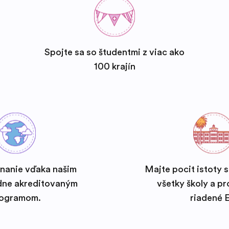
Spojte sa so študentmi z viac ako
100 krajín
znanie vďaka našim
Majte pocit istoty 
dne akreditovaným
všetky školy a p
ogramom.
riadené E