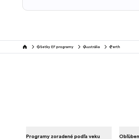
Všetky EF programy
Austrália
Perth
home
Programy zoradené podľa veku
Obľúben