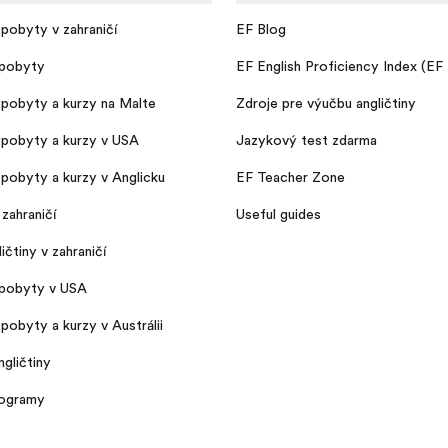
pobyty v zahraničí
EF Blog
pobyty
EF English Proficiency Index (EF
pobyty a kurzy na Malte
Zdroje pre výučbu angličtiny
pobyty a kurzy v USA
Jazykový test zdarma
pobyty a kurzy v Anglicku
EF Teacher Zone
zahraničí
Useful guides
ičtiny v zahraničí
pobyty v USA
pobyty a kurzy v Austrálii
gličtiny
rogramy