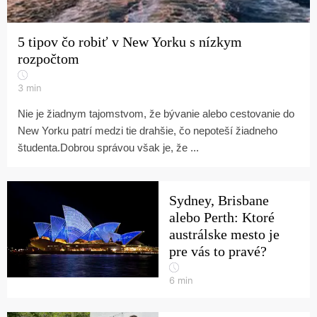
5 tipov čo robiť v New Yorku s nízkym
rozpočtom
3
min
Nie je žiadnym tajomstvom, že bývanie alebo cestovanie do
New Yorku patrí medzi tie drahšie, čo nepoteší žiadneho
študenta.Dobrou správou však je, že ...
Sydney, Brisbane
alebo Perth: Ktoré
austrálske mesto je
pre vás to pravé?
6
min