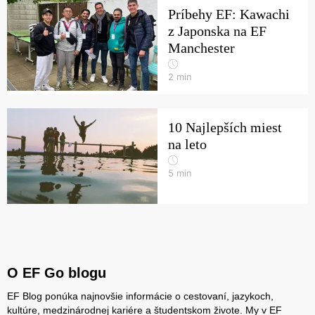
Príbehy EF: Kawachi
z Japonska na EF
Manchester
2
min
10 Najlepších miest
na leto
5
min
O EF Go blogu
EF Blog ponúka najnovšie informácie o cestovaní, jazykoch,
kultúre, medzinárodnej kariére a študentskom živote. My v EF