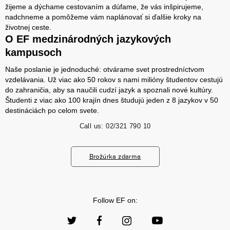
žijeme a dýchame cestovaním a dúfame, že vás inšpirujeme,
nadchneme a pomôžeme vám naplánovať si ďalšie kroky na
životnej ceste.
O EF medzinárodných jazykových
kampusoch
Naše poslanie je jednoduché: otvárame svet prostredníctvom
vzdelávania. Už viac ako 50 rokov s nami milióny študentov cestujú
do zahraničia, aby sa naučili cudzí jazyk a spoznali nové kultúry.
Študenti z viac ako 100 krajín dnes študujú jeden z 8 jazykov v 50
destináciách po celom svete.
Call us:
02/321 790 10
Brožúrka zdarma
Follow EF on: