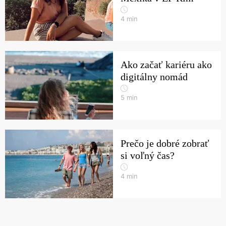
4
min
Ako začať kariéru ako
digitálny nomád
5
min
Prečo je dobré zobrať
si voľný čas?
4
min