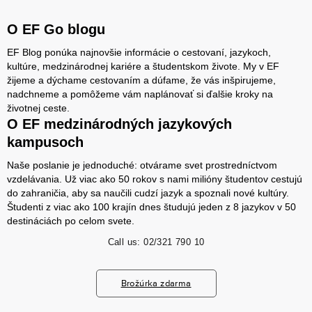
O EF Go blogu
EF Blog ponúka najnovšie informácie o cestovaní, jazykoch,
kultúre, medzinárodnej kariére a študentskom živote. My v EF
žijeme a dýchame cestovaním a dúfame, že vás inšpirujeme,
nadchneme a pomôžeme vám naplánovať si ďalšie kroky na
životnej ceste.
O EF medzinárodných jazykových
kampusoch
Naše poslanie je jednoduché: otvárame svet prostredníctvom
vzdelávania. Už viac ako 50 rokov s nami milióny študentov cestujú
do zahraničia, aby sa naučili cudzí jazyk a spoznali nové kultúry.
Študenti z viac ako 100 krajín dnes študujú jeden z 8 jazykov v 50
destináciách po celom svete.
Call us:
02/321 790 10
Brožúrka zdarma