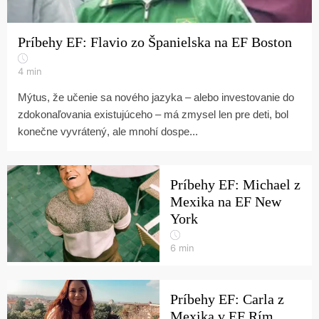
Príbehy EF: Flavio zo Španielska na EF Boston
4
min
Mýtus, že učenie sa nového jazyka – alebo investovanie do
zdokonaľovania existujúceho – má zmysel len pre deti, bol
konečne vyvrátený, ale mnohí dospe...
Príbehy EF: Michael z
Mexika na EF New
York
6
min
Príbehy EF: Carla z
Mexika v EF Rím