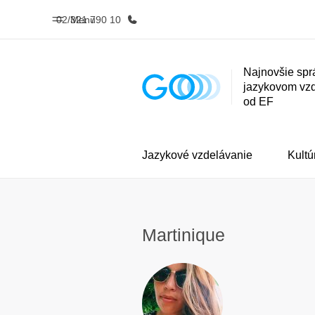
02/321 790 10
Menu
Najnovšie spr
jazykovom vzd
Domov
EF prog
od EF
Vitajte v EF
Pozrite si všetk
Jazykové vzdelávanie
Kultú
Martinique