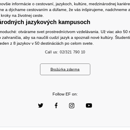
ovšie informácie o cestovaní, jazykoch, kultúre, medzinárodnej kariér
jeme a dýchame cestovaním a dúfame, že vás inšpirujeme, nadchnem
 kroky na životnej ceste.
árodných jazykových kampusoch
dnoduché: otvárame svet prostredníctvom vzdelávania. Už viac ako 50 
 zahraničia, aby sa naučili cudzí jazyk a spoznali nové kultúry. Študent
jeden z 8 jazykov v 50 destináciách po celom svete.
Call us:
02/321 790 10
Brožúrka zdarma
Follow EF on: