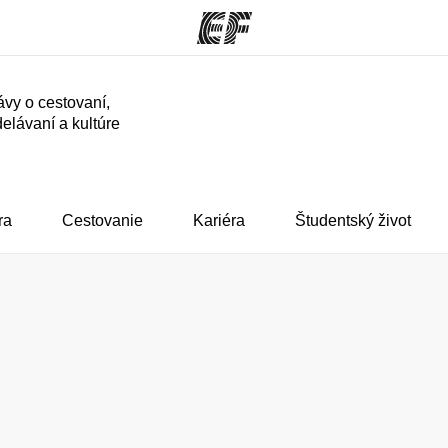
ávy o cestovaní,
elávaní a kultúre
ramy
EF Kancelárie
o čo robíme
Nájsť kanceláriu vo vašej
K
blízkosti
ra
Cestovanie
Kariéra
Študentský život