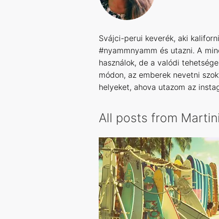
Svájci-perui keverék, aki kalifor
#nyammnyamm és utazni. A minde
használok, de a valódi tehetség
módon, az emberek nevetni szokt
helyeket, ahova utazom az inst
All posts from Marti