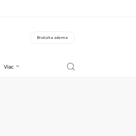
Brožúrka zdarma
O nás
Kariéra v EF
to sme
Staňte sa súčasťou tímu
Viac