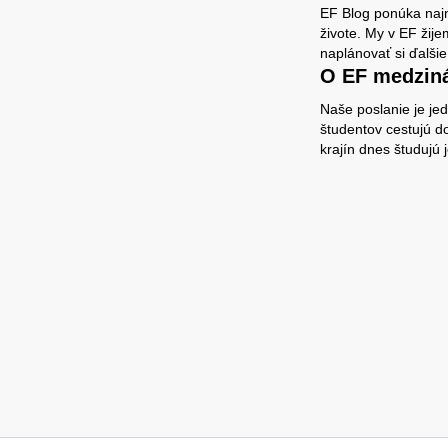
EF Blog ponúka najn
živote. My v EF ži
naplánovať si ďalšie
O EF medzin
Naše poslanie je je
študentov cestujú do
krajín dnes študujú 