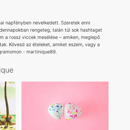
niai napfényben nevelkedett. Szeretek enni
nnapokban rengeteg, talán túl sok hashtaget
em a rossz viccek mesélése – amiken, meglepő
ak. Kövesd az ételeket, amiket eszem, vagy a
agramomon - martinique89.
nique