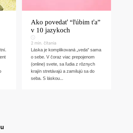
Ako povedať “ľúbim ťa”
v 10 jazykoch
2
min. čítania
tní.
Láska je komplikovaná „veda“ sama
ent
o sebe. V čoraz viac prepojenom
(online) svete, sa ľudia z rôznych
o
krajín stretávajú a zamilujú sa do
seba. S láskou...
gu