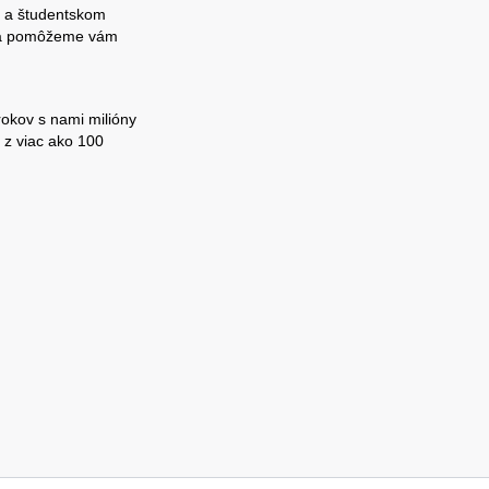
e a študentskom
e a pomôžeme vám
rokov s nami milióny
i z viac ako 100