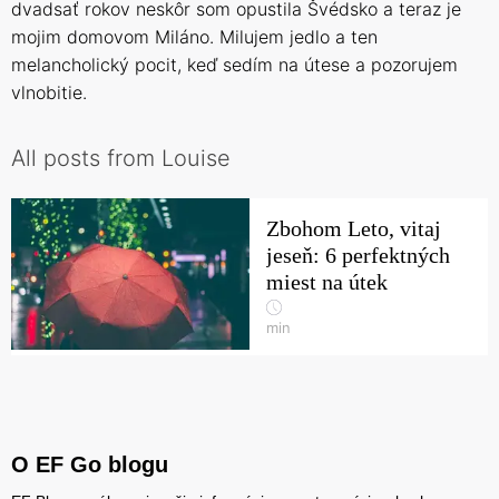
dvadsať rokov neskôr som opustila Švédsko a teraz je
mojim domovom Miláno. Milujem jedlo a ten
melancholický pocit, keď sedím na útese a pozorujem
vlnobitie.
All posts from Louise
Zbohom Leto, vitaj
jeseň: 6 perfektných
miest na útek
min
O EF Go blogu