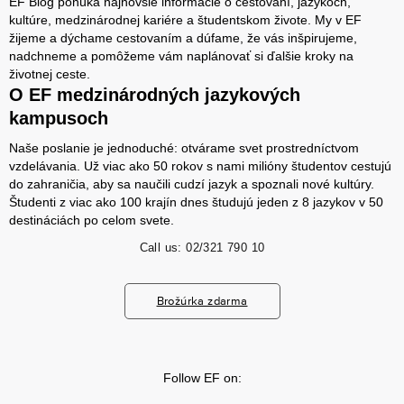
EF Blog ponúka najnovšie informácie o cestovaní, jazykoch,
kultúre, medzinárodnej kariére a študentskom živote. My v EF
žijeme a dýchame cestovaním a dúfame, že vás inšpirujeme,
nadchneme a pomôžeme vám naplánovať si ďalšie kroky na
životnej ceste.
O EF medzinárodných jazykových
kampusoch
Naše poslanie je jednoduché: otvárame svet prostredníctvom
vzdelávania. Už viac ako 50 rokov s nami milióny študentov cestujú
do zahraničia, aby sa naučili cudzí jazyk a spoznali nové kultúry.
Študenti z viac ako 100 krajín dnes študujú jeden z 8 jazykov v 50
destináciách po celom svete.
Call us:
02/321 790 10
Brožúrka zdarma
Follow EF on: