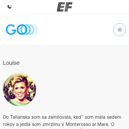
Domov
Vitajte v EF
EF programy
Pozrite si všetko čo robíme
Louise
EF Kancelárie
Nájsť kanceláriu vo vašej blízkosti
O nás
Kto sme
Kariéra v EF
Do Talianska som sa zamilovala, kedˇ som mala sedem
Staňte sa súčasťou tímu
rokov a jedla som zmrzlinu v Monterosso al Mare. O